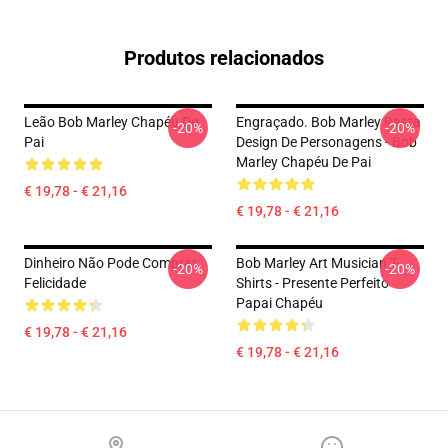
Produtos relacionados
Leão Bob Marley Chapéu De
Engraçado. Bob Marley Rasta
-20%
-20%
Pai
Design De Personagens - Bob
Marley Chapéu De Pai
€ 19,78 - € 21,16
€ 19,78 - € 21,16
Dinheiro Não Pode Comprar
Bob Marley Art Musician T-
-20%
-20%
Felicidade
Shirts - Presente Perfeito
Papai Chapéu
€ 19,78 - € 21,16
€ 19,78 - € 21,16
Footer