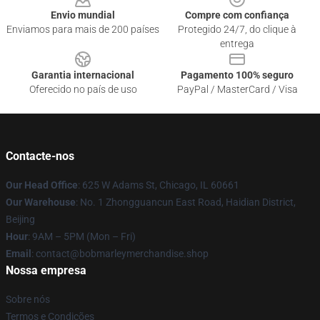
Envio mundial
Compre com confiança
Enviamos para mais de 200 países
Protegido 24/7, do clique à
entrega
Garantia internacional
Pagamento 100% seguro
Oferecido no país de uso
PayPal / MasterCard / Visa
Contacte-nos
Our Head Office
: 625 W Adams St, Chicago, IL 60661
Our Warehouse
: No. 1 Zhongguancun East Road, Haidian District,
Beijing
Hour
: 9AM – 5PM (Mon – Fri)
Email
: contact@bobmarleymerchandise.shop
Nossa empresa
Sobre nós
Termos e Condições