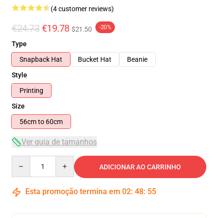
(4 customer reviews)
€24.73
€19.78
-20%
$21.50
Type
Snapback Hat
Bucket Hat
Beanie
Style
Printing
Size
56cm to 60cm
Ver guia de tamanhos
Quantity
ADICIONAR AO CARRINHO
Esta promoção termina em
02
:
48
:
55