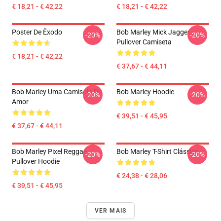
€ 18,21 - € 42,22
€ 18,21 - € 42,22
Poster De Êxodo
Bob Marley Mick Jagger
-20%
-20%
Pullover Camiseta
€ 18,21 - € 42,22
€ 37,67 - € 44,11
Bob Marley Uma Camisola De
Bob Marley Hoodie
-20%
-20%
Amor
€ 39,51 - € 45,95
€ 37,67 - € 44,11
Bob Marley Pixel Reggae
Bob Marley T-Shirt Clássico
-20%
-20%
Pullover Hoodie
€ 24,38 - € 28,06
€ 39,51 - € 45,95
VER MAIS