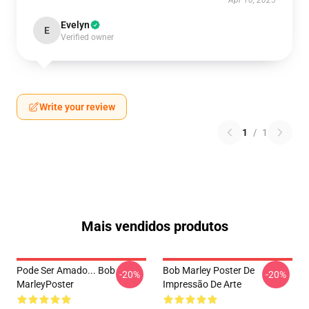
Apr 10, 2025
Evelyn
E
Verified owner
Write your review
1
/
1
Mais vendidos produtos
Pode Ser Amado... Bob
Bob Marley Poster De
-20%
-20%
MarleyPoster
Impressão De Arte