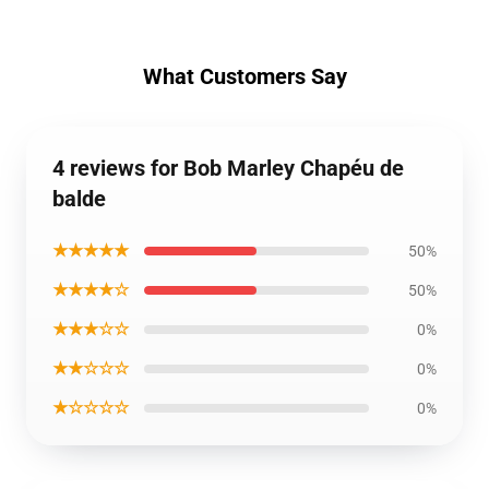
What Customers Say
4 reviews for Bob Marley Chapéu de
balde
★★★★★
50%
★★★★☆
50%
★★★☆☆
0%
★★☆☆☆
0%
★☆☆☆☆
0%