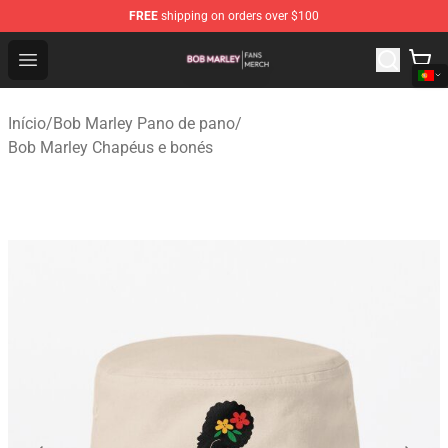
FREE
shipping on orders over $100
Bob Marley Shop - Official Bob Marley Merchandise Stor
Open menu
Início
/
Bob Marley Pano de pano
/
Bob Marley Chapéus e bonés