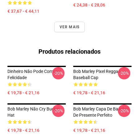
€ 24,38 - € 28,06
€ 37,67 - € 44,11
VER MAIS
Produtos relacionados
Dinheiro Não Pode Comprar
Bob Marley Pixel Reggae
-20%
-20%
Felicidade
Baseball Cap
€ 19,78 - € 21,16
€ 19,78 - € 21,16
Bob Marley Não Cry Bucket
Bob Marley Capa De Basebol
-20%
-20%
Hat
De Presente Perfeito
€ 19,78 - € 21,16
€ 19,78 - € 21,16