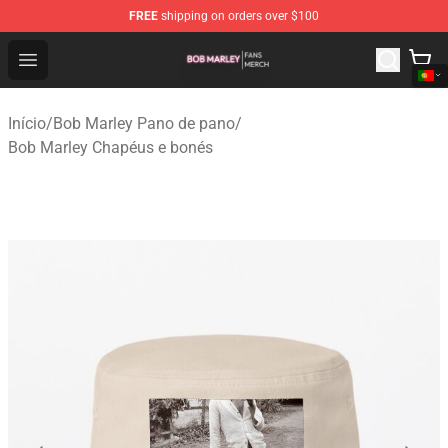
FREE
shipping on orders over $100
Bob Marley Shop - Official Bob Marley Merchandise Stor
Open menu
Início
/
Bob Marley Pano de pano
/
Bob Marley Chapéus e bonés