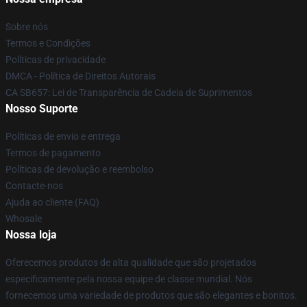
Sobre nós
Termos e Condições
Políticas de privacidade
DMCA - Política de Direitos Autorais
CA SB657: Lei de Transparência de Cadeia de Suprimentos
Nosso Suporte
Políticas de envio e entrega
Termos de pagamento
Políticas de devolução e reembolso
Contacte-nos
Ajuda ao cliente (FAQ)
Whosale
Nossa loja
Oferecemos produtos de alta qualidade que são projetados
especificamente pela nossa equipe de classe mundial. Nós
fornecemos uma variedade de produtos que são elegantes e bonitos.