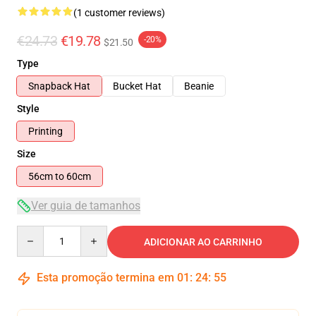
(1 customer reviews)
€24.73
€19.78
-20%
$21.50
Type
Snapback Hat
Bucket Hat
Beanie
Style
Printing
Size
56cm to 60cm
Ver guia de tamanhos
Quantity
ADICIONAR AO CARRINHO
Esta promoção termina em
01
:
24
:
55