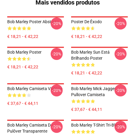
Mais vendidos produtos
Bob Marley Poster Abstrato
Poster De Êxodo
-20%
-20%
€ 18,21 - € 42,22
€ 18,21 - € 42,22
Bob Marley Poster
Bob Marley Sun Está
-20%
-20%
Brilhando Poster
€ 18,21 - € 42,22
€ 18,21 - € 42,22
Bob Marley Camiseta Vintage
Bob Marley Mick Jagger
-20%
-20%
Pullover Camiseta
€ 37,67 - € 44,11
€ 37,67 - € 44,11
Bob Marley Camiseta De
Bob Marley T-Shirt Tri-Blend
-20%
-20%
Pulôver Transparente