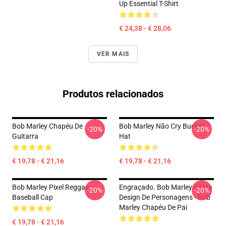
Up Essential T-Shirt
€ 24,38 - € 28,06
VER MAIS
Produtos relacionados
Bob Marley Chapéu De
Bob Marley Não Cry Bucket
-20%
-20%
Guitarra
Hat
€ 19,78 - € 21,16
€ 19,78 - € 21,16
Bob Marley Pixel Reggae
Engraçado. Bob Marley Rasta
-20%
-20%
Baseball Cap
Design De Personagens - Bob
Marley Chapéu De Pai
€ 19,78 - € 21,16