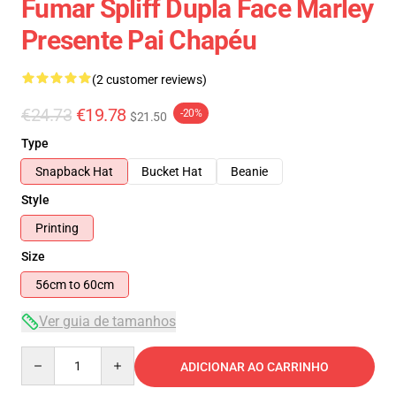
Fumar Spliff Dupla Face Marley
Presente Pai Chapéu
(2 customer reviews)
€24.73
€19.78
-20%
$21.50
Type
Snapback Hat
Bucket Hat
Beanie
Style
Printing
Size
56cm to 60cm
Ver guia de tamanhos
Quantity
ADICIONAR AO CARRINHO