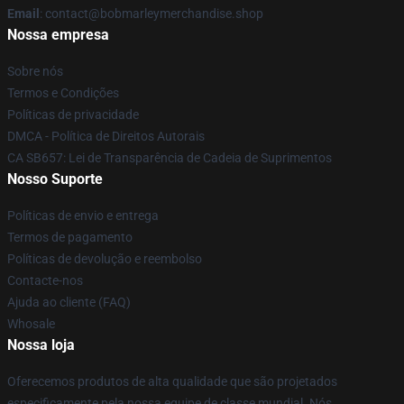
Email
: contact@bobmarleymerchandise.shop
Nossa empresa
Sobre nós
Termos e Condições
Políticas de privacidade
DMCA - Política de Direitos Autorais
CA SB657: Lei de Transparência de Cadeia de Suprimentos
Nosso Suporte
Políticas de envio e entrega
Termos de pagamento
Políticas de devolução e reembolso
Contacte-nos
Ajuda ao cliente (FAQ)
Whosale
Nossa loja
Oferecemos produtos de alta qualidade que são projetados
especificamente pela nossa equipe de classe mundial. Nós