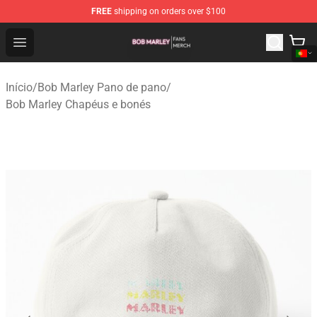
FREE
shipping on orders over $100
Bob Marley Shop - Official Bob Marley Merchandise Stor
Open menu
Início
/
Bob Marley Pano de pano
/
Bob Marley Chapéus e bonés