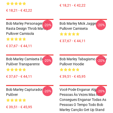
€ 18,21 - € 42,22
€ 18,21 - € 42,22
Bob Marley Personagem De
Bob Marley Mick Jagger
-20%
-20%
Rasta Design Throb Marley
Pullover Camiseta
Pullover Camisola
€ 37,67 - € 44,11
€ 37,67 - € 44,11
Bob Marley Camiseta De
Bob Marley Tabagismo Marley
-20%
-20%
Pulôver Transparente
Pullover Hoodie
€ 37,67 - € 44,11
€ 39,51 - € 45,95
Bob Marley Capturador De
Você Pode Enganar Algumas
-20%
-20%
Pulôver
Pessoas Às Vezes Mas Não
Consegues Enganar Todas As
Pessoas O Tempo Todo Bob
€ 39,51 - € 45,95
Marley Canção Get Up Stand