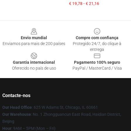
€ 19,78 - € 21,16
Footer
Envio mundial
Compre com confiança
Enviamos para mais de 200 países
Protegido 24/7, do clique à
entrega
Garantia internacional
Pagamento 100% seguro
Oferecido no país de uso
PayPal / MasterCard / Visa
Contacte-nos
Our Head Office
: 625 W Adams St, Chicago, IL 60661
Our Warehouse
: No. 1 Zhongguancun East Road, Haidian District,
Beijing
Hour
: 9AM – 5PM (Mon – Fri)