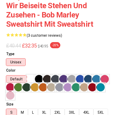
Wir Beiseite Stehen Und
Zusehen - Bob Marley
Sweatshirt Mit Sweatshirt
(3 customer reviews)
£40.44
£32.35
-20%
$40.95
Type
Unisex
Color
Default
Size
S
M
L
XL
2XL
3XL
4XL
5XL