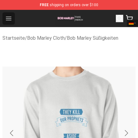
FREE
shipping on orders over $100
Bob Marley Shop - Official Bob Marley Merchandise Stor
Open menu
Startseite
/
Bob Marley Cloth
/
Bob Marley Süßigkeiten