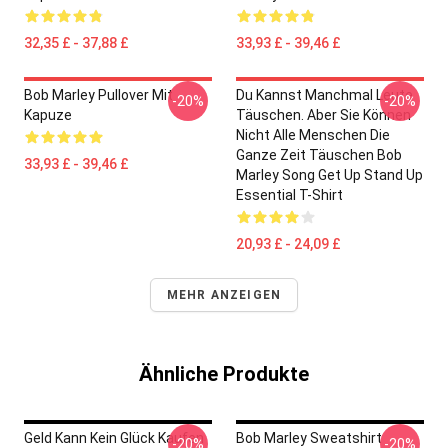
32,35 £ - 37,88 £
33,93 £ - 39,46 £
Bob Marley Pullover Mit
Du Kannst Manchmal Leute
-20%
-20%
Kapuze
Täuschen. Aber Sie Können
Nicht Alle Menschen Die
Ganze Zeit Täuschen Bob
33,93 £ - 39,46 £
Marley Song Get Up Stand Up
Essential T-Shirt
20,93 £ - 24,09 £
MEHR ANZEIGEN
Ähnliche Produkte
Geld Kann Kein Glück Kaufen
Bob Marley Sweatshirt
-20%
-20%