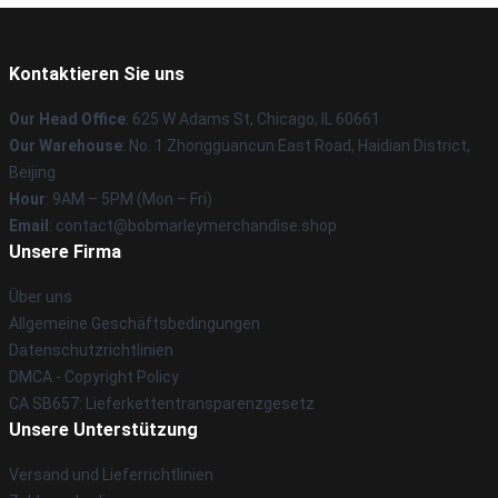
Kontaktieren Sie uns
Our Head Office
: 625 W Adams St, Chicago, IL 60661
Our Warehouse
: No. 1 Zhongguancun East Road, Haidian District,
Beijing
Hour
: 9AM – 5PM (Mon – Fri)
Email
: contact@bobmarleymerchandise.shop
Unsere Firma
Über uns
Allgemeine Geschäftsbedingungen
Datenschutzrichtlinien
DMCA - Copyright Policy
CA SB657: Lieferkettentransparenzgesetz
Unsere Unterstützung
Versand und Lieferrichtlinien