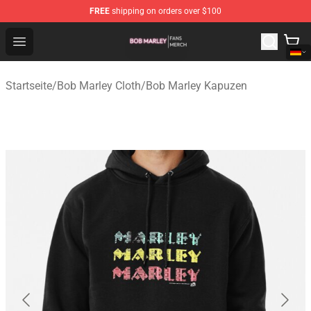
FREE
shipping on orders over $100
Bob Marley Shop - Official Bob Marley Merchandise Stor
Open menu
Startseite
/
Bob Marley Cloth
/
Bob Marley Kapuzen