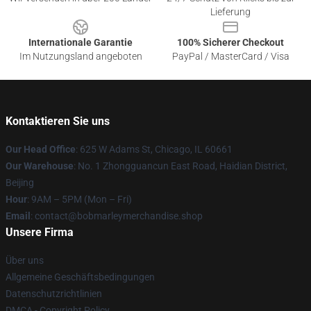
Lieferung
Internationale Garantie
100% Sicherer Checkout
Im Nutzungsland angeboten
PayPal / MasterCard / Visa
Kontaktieren Sie uns
Our Head Office
: 625 W Adams St, Chicago, IL 60661
Our Warehouse
: No. 1 Zhongguancun East Road, Haidian District,
Beijing
Hour
: 9AM – 5PM (Mon – Fri)
Email
: contact@bobmarleymerchandise.shop
Unsere Firma
Über uns
Allgemeine Geschäftsbedingungen
Datenschutzrichtlinien
DMCA - Copyright Policy