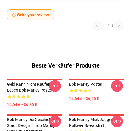
Write your review
1
/
1
Beste Verkäufer Produkte
Geld Kann Nicht Kaufen
Bob Marley Poster
-20%
-20%
Leben Bob Marley Poster
15,64 £ - 36,26 £
15,64 £ - 36,26 £
Bob Marley Die Geschichte Der
Bob Marley Mick Jagger
-20%
-20%
Stadt Design Throb Marley
Pullover Sweatshirt