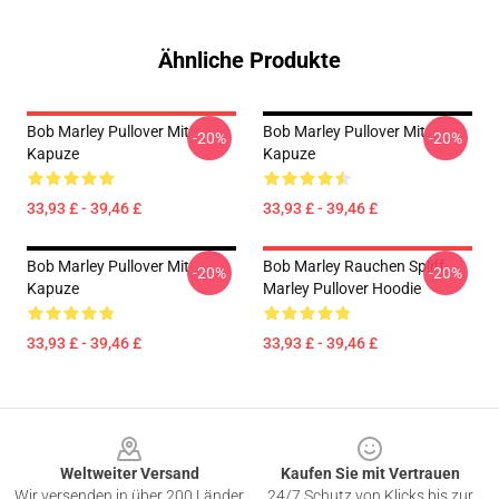
Ähnliche Produkte
Bob Marley Pullover Mit
Bob Marley Pullover Mit
-20%
-20%
Kapuze
Kapuze
33,93 £ - 39,46 £
33,93 £ - 39,46 £
Bob Marley Pullover Mit
Bob Marley Rauchen Spliff
-20%
-20%
Kapuze
Marley Pullover Hoodie
33,93 £ - 39,46 £
33,93 £ - 39,46 £
Footer
Weltweiter Versand
Kaufen Sie mit Vertrauen
Wir versenden in über 200 Länder
24/7 Schutz von Klicks bis zur