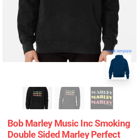
blank template
Bob Marley Music Inc Smoking
Double Sided Marley Perfect