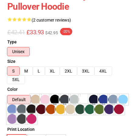
Pullover Hoodie
(2 customer reviews)
£42.41
£33.93
-20%
$42.95
Type
Unisex
Size
S
M
L
XL
2XL
3XL
4XL
5XL
Color
Default
Print Location