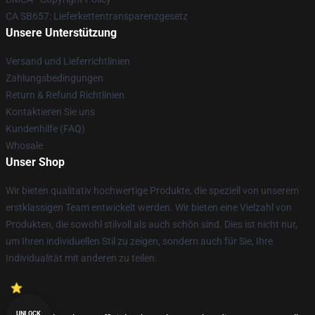
CA SB657: Lieferkettentransparenzgesetz
Unsere Unterstützung
Versand und Lieferrichtlinien
Zahlungsbedingungen
Return & Refund Richtlinien
Kontaktieren Sie uns
Kundenhilfe (FAQ)
Whosale
Unser Shop
Wir bieten qualitativ hochwertige Produkte, die speziell von unserem
erstklassigen Team entwickelt werden. Wir bieten eine Vielzahl von
Produkten, die sowohl stilvoll als auch schön sind. Dies ist nicht nur,
um Ihren individuellen Stil zu zeigen, sondern auch für Sie, Ihre
Individualität mit anderen zu teilen.
UNLOCK